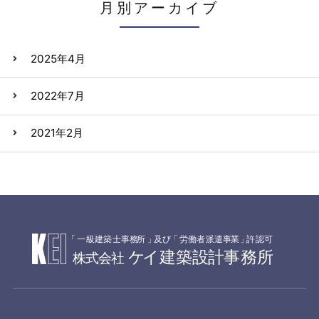
月別アーカイブ
2025年4月
2022年7月
2021年2月
「
一級建築士事務
所
」
及
び
「
労働者派遣事
業
」
許認可
ケ
イ建築設
計
事務所
株式会社