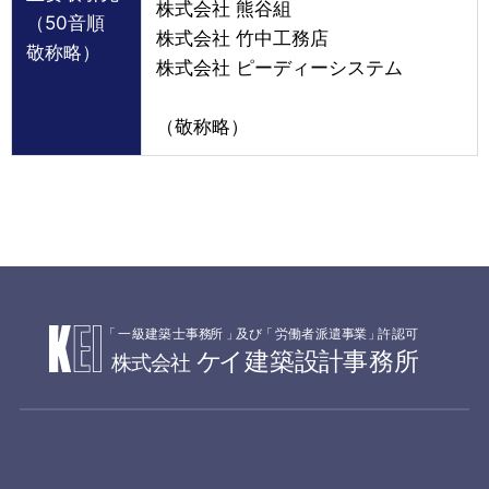
株式会社 熊谷組
（50音順
株式会社 竹中工務店
敬称略）
株式会社 ピーディーシステム
（敬称略）
「
一級建築士事務
所
」
及
び
「
労働者派遣事
業
」
許認可
ケ
イ建築設
計
事務所
株式会社