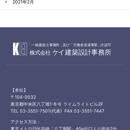
2021年2月
「
一級建築士事務
所
」
及
び
「
労働者派遣事
業
」
許認可
ケ
イ建築設
計
事務所
株式会社
【本社】
〒104-0032
東京都中央区八丁堀1-8-6 ライムライトビル2F
TEL 03-3551-7501(代表) FAX 03-3551-7447
アクセス方法：
東京メトロ日比谷線「八丁堀駅」A5a出口より徒歩2分